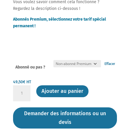
Vous voulez savoir comment cela fonctionne ?
Regardez la description ci-dessous !
Abonnés Premium, sélectionnez votre tarif spécial
permanent !
Effacer
Abonné ou pas ?
49,50
€
HT
quantité
Ajouter au panier
de
Flash-
Action
Demander des informations ou un
de
devis
DM
Experts