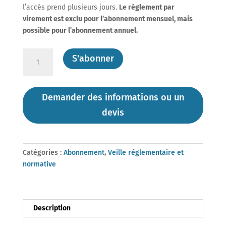
l’accès prend plusieurs jours.
Le règlement par
virement est exclu pour l’abonnement mensuel, mais
possible pour l’abonnement annuel.
quantité
S'abonner
de
Abonnement
"Premium"
Demander des informations ou un
MENSUEL
devis
aux
articles
du
"Flash
Catégories :
Abonnement
,
Veille réglementaire et
de
normative
DM
Experts"
Description