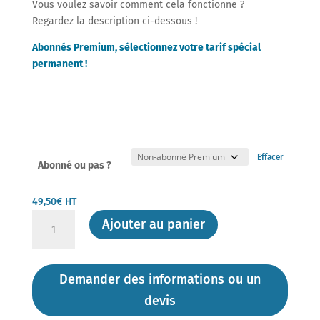
Vous voulez savoir comment cela fonctionne ?
Regardez la description ci-dessous !
Abonnés Premium, sélectionnez votre tarif spécial
permanent !
Effacer
Abonné ou pas ?
49,50
€
HT
quantité
Ajouter au panier
de
Flash-
Action
Demander des informations ou un
de
devis
DM
Experts