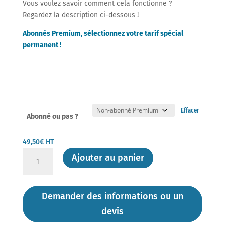
Vous voulez savoir comment cela fonctionne ?
Regardez la description ci-dessous !
Abonnés Premium, sélectionnez votre tarif spécial
permanent !
Effacer
Abonné ou pas ?
49,50
€
HT
quantité
Ajouter au panier
de
Flash-
Action
Demander des informations ou un
de
devis
DMEXPERTS
Février